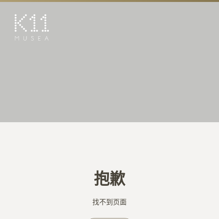
EN
繁
艺术及文化
店铺
美馔
活动
优惠及推广
预订K11 Experience
抱歉
到访
专题
找不到页面