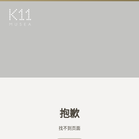
EN
繁
艺术及文化
店铺
美馔
活动
优惠及推广
预订K11 Experience
抱歉
到访
专题
找不到页面