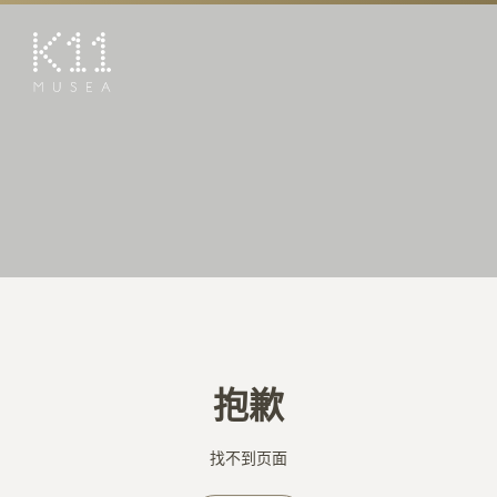
EN
繁
艺术及文化
店铺
美馔
活动
优惠及推广
预订K11 Experience
抱歉
到访
专题
找不到页面