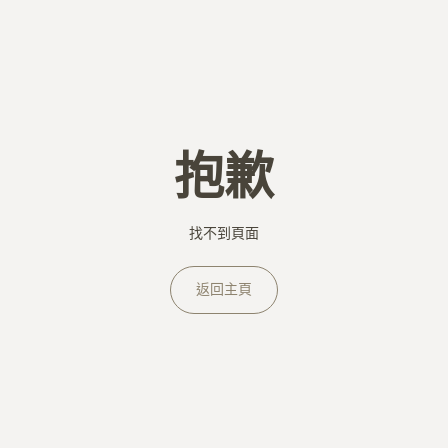
抱歉
找不到頁面
返回主頁