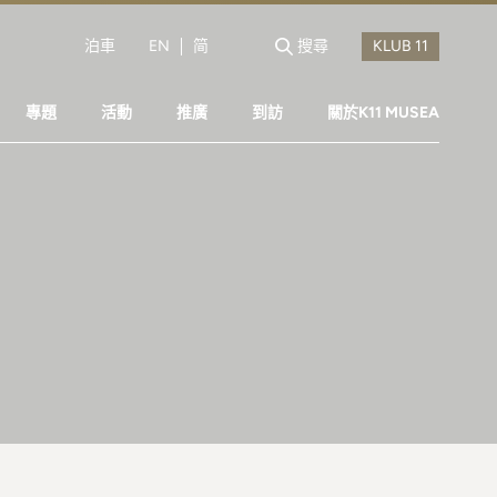
泊車
EN
简
搜尋
專題
活動
推廣
到訪
關於K11 MUSEA