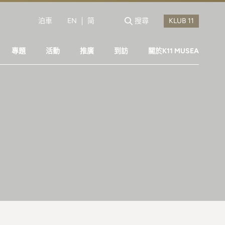
泊車
EN
简
搜尋
專題
活動
推廣
到訪
關於K11 MUSEA