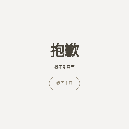
抱歉
找不到頁面
返回主頁