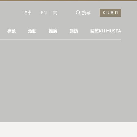
泊車
EN
简
搜尋
專題
活動
推廣
到訪
關於K11 MUSEA