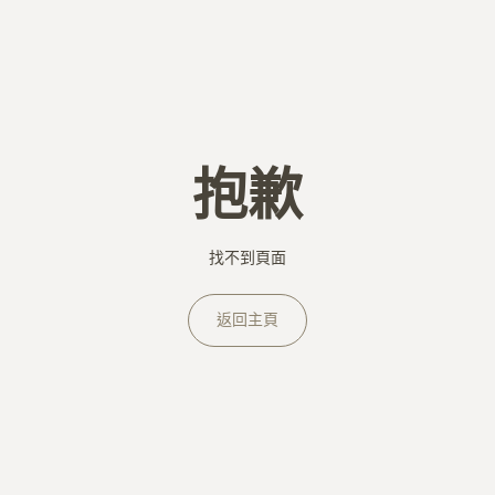
抱歉
找不到頁面
返回主頁