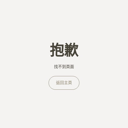
抱歉
找不到頁面
返回主頁