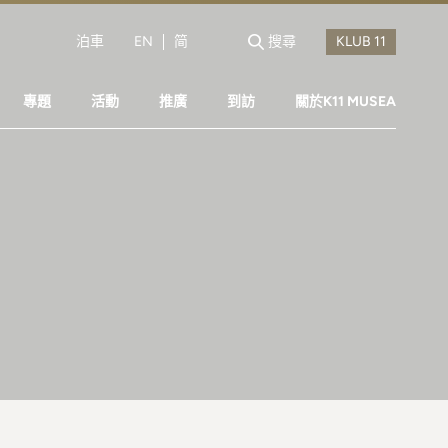
泊車
EN
简
搜尋
專題
活動
推廣
到訪
關於K11 MUSEA