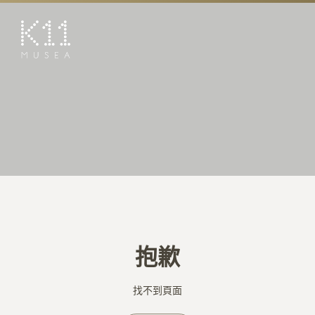
EN
简
藝術及文化
店鋪
美饌
活動
優惠及推廣
預訂K11 Experience
抱歉
到訪
專題
找不到頁面