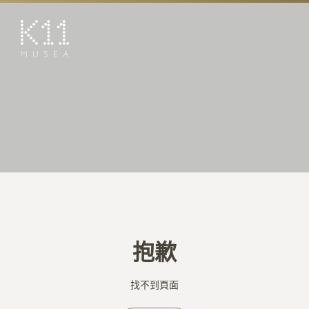
EN
简
藝術及文化
店鋪
美饌
活動
優惠及推廣
預訂K11 Experience
抱歉
到訪
專題
找不到頁面