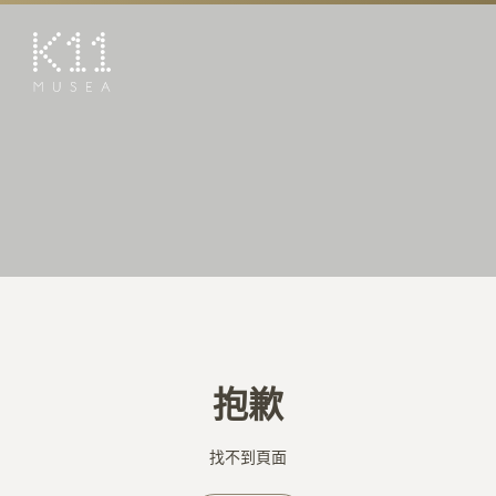
EN
简
藝術及文化
店鋪
美饌
活動
優惠及推廣
預訂K11 Experience
抱歉
到訪
專題
找不到頁面