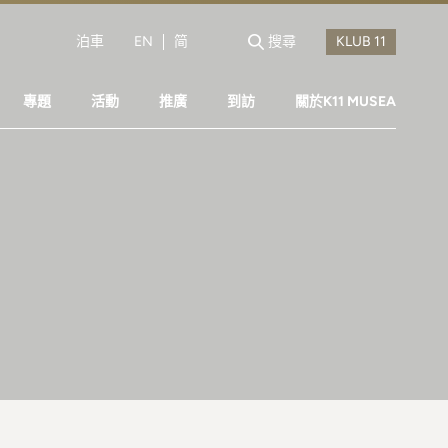
泊車
EN
简
搜尋
專題
活動
推廣
到訪
關於K11 MUSEA