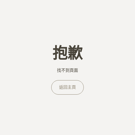
抱歉
找不到頁面
返回主頁