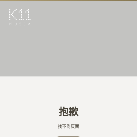
EN
简
藝術及文化
店鋪
美饌
活動
優惠及推廣
預訂K11 Experience
抱歉
到訪
專題
找不到頁面