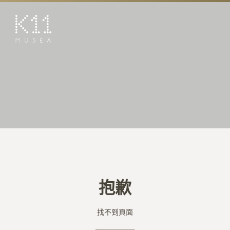
EN
简
藝術及文化
店鋪
美饌
活動
優惠及推廣
預訂K11 Experience
抱歉
到訪
專題
找不到頁面