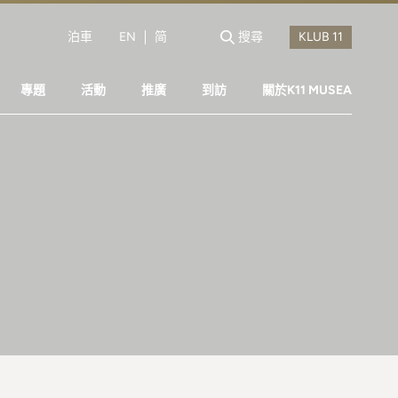
泊車
EN
简
搜尋
專題
活動
推廣
到訪
關於K11 MUSEA