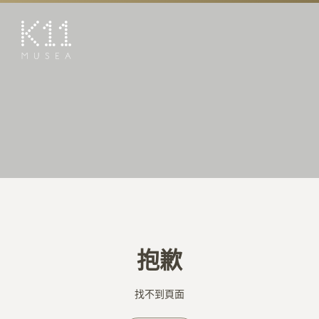
EN
简
藝術及文化
店鋪
美饌
活動
優惠及推廣
預訂K11 Experience
抱歉
到訪
專題
找不到頁面