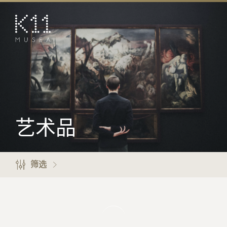
EN
繁
艺术及文化
店铺
美馔
活动
艺术品
优惠及推广
预订K11 Experience
筛选
到访
专题