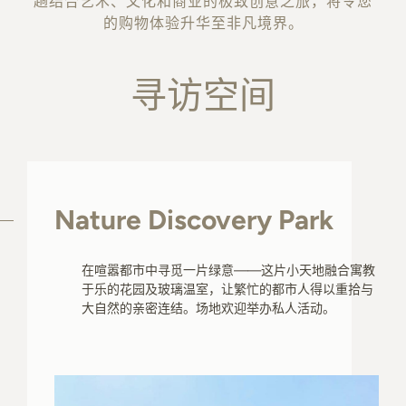
趟结合艺术、文化和商业的极致创意之旅，将令您
关于K11 MUSEA
的购物体验升华至非凡境界。
寻访空间
Nature Discovery Park
在喧嚣都市中寻觅一片绿意——这片小天地融合寓教
于乐的花园及玻璃温室，让繁忙的都市人得以重拾与
大自然的亲密连结。场地欢迎举办私人活动。