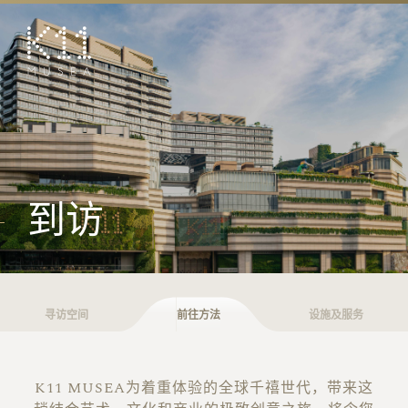
EN
繁
艺术及文化
店铺
美馔
活动
到访
优惠及推广
预订K11 Experience
寻访空间
前往方法
设施及服务
到访
专题
K11 MUSEA为着重体验的全球千禧世代，带来这