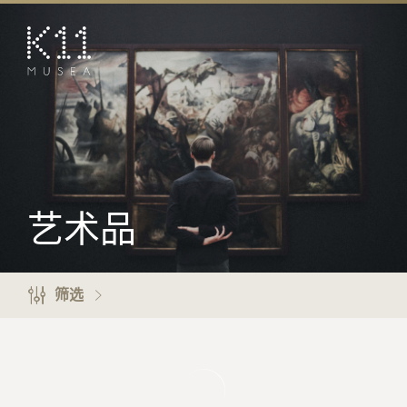
EN
繁
艺术及文化
店铺
美馔
活动
艺术品
优惠及推广
预订K11 Experience
筛选
到访
专题