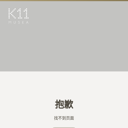
EN
繁
艺术及文化
店铺
美馔
活动
优惠及推广
预订K11 Experience
抱歉
到访
专题
找不到页面