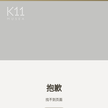
EN
繁
艺术及文化
店铺
美馔
活动
优惠及推广
预订K11 Experience
抱歉
到访
专题
找不到页面