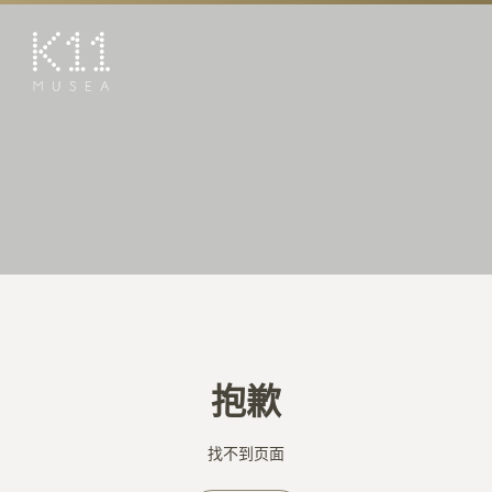
EN
繁
艺术及文化
店铺
美馔
活动
优惠及推广
预订K11 Experience
抱歉
到访
专题
找不到页面