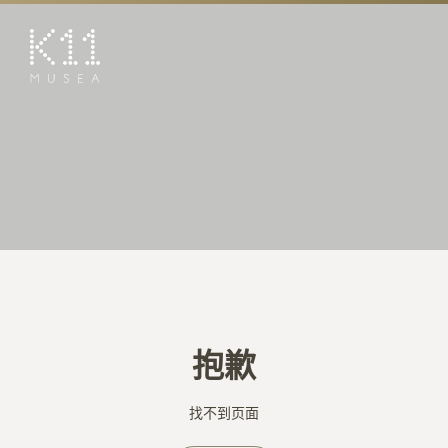
EN
繁
艺术及文化
店铺
美馔
活动
优惠及推广
预订K11 Experience
抱歉
到访
专题
找不到页面