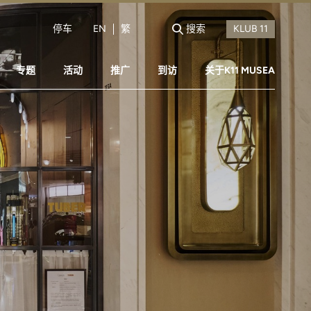
停车
EN
繁
搜索
专题
活动
推广
到访
关于K11 MUSEA