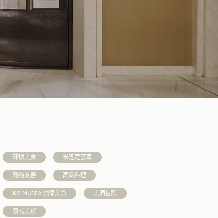
环球美食
米芝莲荟萃
宠物友善
高级料理
K11 MUSEA 独家美馔
美酒佳酿
意式美馔