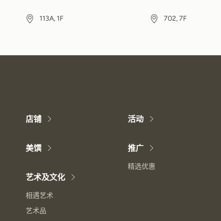
113A, 1F
702, 7F
店铺
活动
美馔
推广
精选优惠
艺术及文化
相遇艺术
艺术品