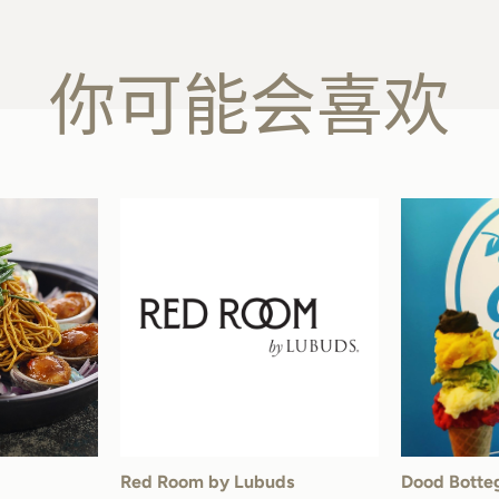
你可能会喜欢
Red Room by Lubuds
Dood Botteg