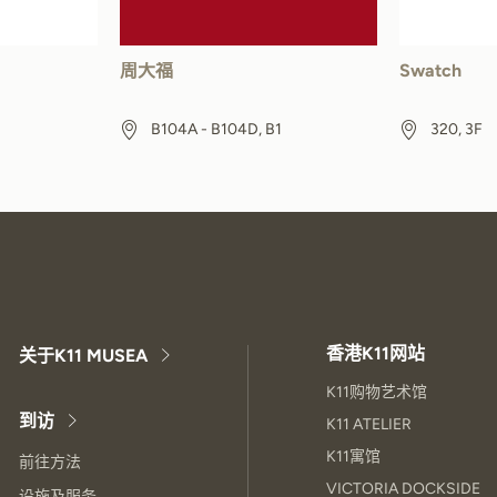
周大福
Swatch
B104A - B104D, B1
320, 3F
香港K11网站
关于K11 MUSEA
K11购物艺术馆
到访
K11 ATELIER
K11寓馆
前往方法
VICTORIA DOCKSIDE
设施及服务