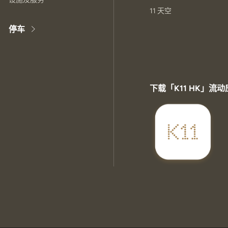
11 天空
停车
下载「K11 HK」流