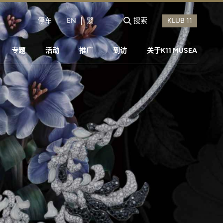
停车
EN
繁
搜索
专题
活动
推广
到访
关于K11 MUSEA