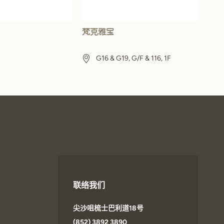
梵克雅宝
G16 & G19, G/F & 116, 1F
联络我们
尖沙咀梳士巴利道18号
(852) 3892 3890