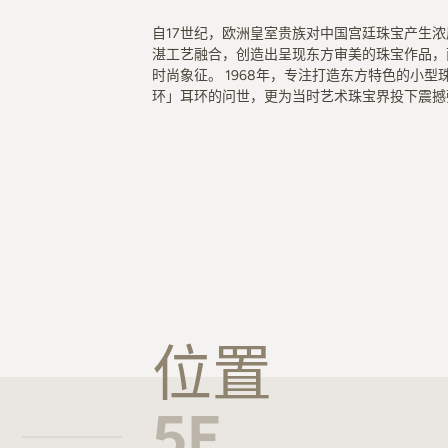
自17世纪，欧洲皇室贵族对中国宫廷珠宝产生
湛工艺融合，创造出呈现东方审美的珠宝作品，
时尚象征。 1968年，专注打造东方特色的小
环」耳环的问世，更为当时艺术珠宝界投下震撼
位置
5F