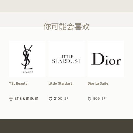
你可能会喜欢
YSL Beauty
Little Stardust
Dior La Suite
B118 & B119, B1
210C, 2F
509, 5F