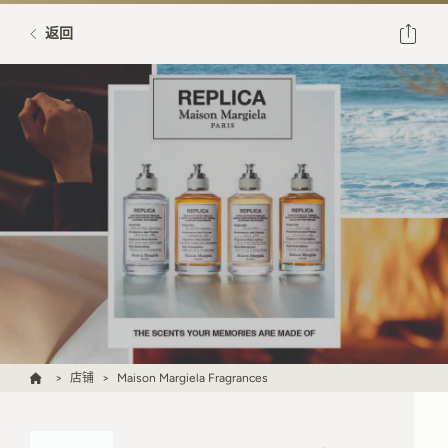
返回
店铺
Maison Margiela Fragrances