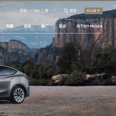
停车
EN
繁
搜索
专题
活动
推广
到访
关于K11 MUSEA