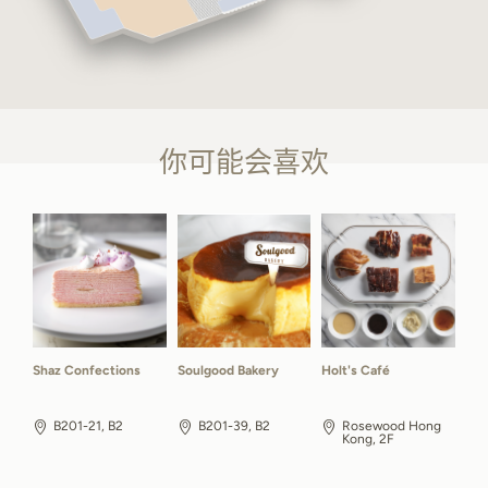
你可能会喜欢
Shaz Confections
Soulgood Bakery
Holt's Café
B201-21, B2
B201-39, B2
Rosewood Hong
Kong, 2F