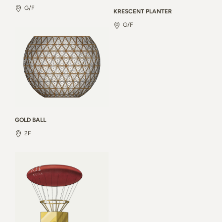
G/F
KRESCENT PLANTER
G/F
GOLD BALL
2F