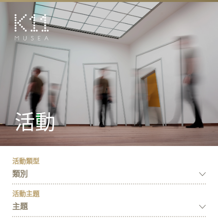
EN
简
藝術及文化
店鋪
美饌
活動
活動
優惠及推廣
預訂K11 Experience
活動類型
類別
到訪
活動主題
專題
主題