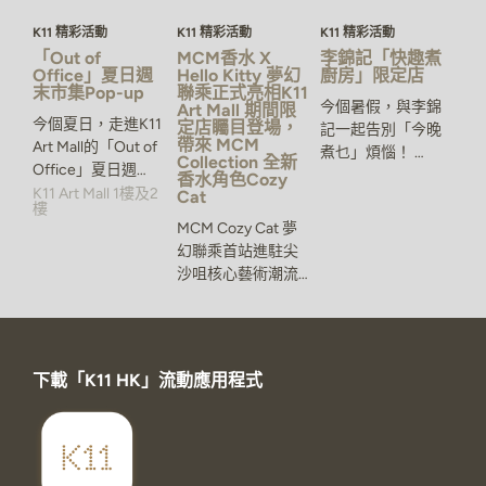
K11 精彩活動
K11 精彩活動
K11 精彩活動
「Out of
MCM香水 X
李錦記「快趣煮
Office」夏日週
Hello Kitty 夢幻
廚房」限定店
末市集Pop-up
聯乘正式亮相K11
今個暑假，與李錦
Art Mall 期間限
今個夏日，走進K11
定店矚目登場，
記一起告別「今晚
帶來 MCM
Art Mall的「Out of
煮乜」煩惱！
…
Collection 全新
Office」夏日週
…
香水角色Cozy
K11 Art Mall 1樓及2
Cat
樓
MCM Cozy Cat 夢
幻聯乘首站進駐尖
沙咀核心藝術潮流
…
下載「K11 HK」流動應用程式