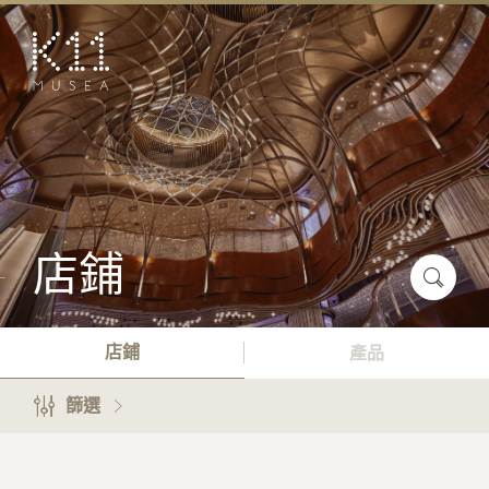
EN
简
藝術及文化
店鋪
美饌
活動
店鋪
優惠及推廣
預訂K11 Experience
店鋪
產品
到訪
篩選
專題