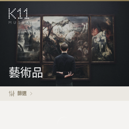
EN
简
藝術及文化
店鋪
美饌
活動
藝術品
優惠及推廣
預訂K11 Experience
篩選
到訪
專題