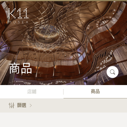
EN
简
藝術及文化
店鋪
美饌
活動
商品
優惠及推廣
預訂K11 Experience
商品
店鋪
到訪
篩選
專題