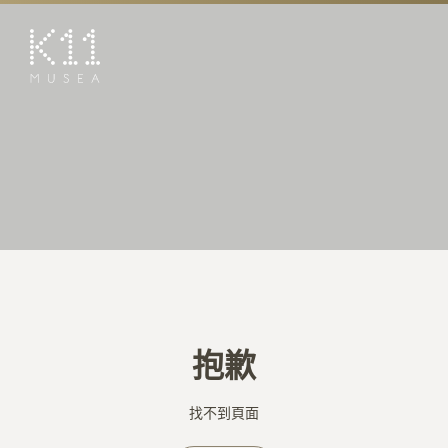
EN
简
藝術及文化
店鋪
美饌
活動
優惠及推廣
預訂K11 Experience
抱歉
到訪
專題
找不到頁面