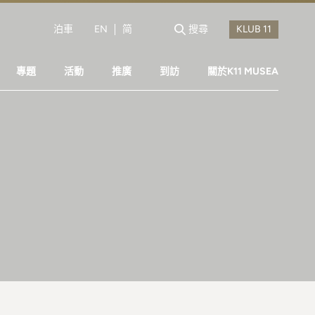
泊車
EN
简
搜尋
專題
活動
推廣
到訪
關於K11 MUSEA