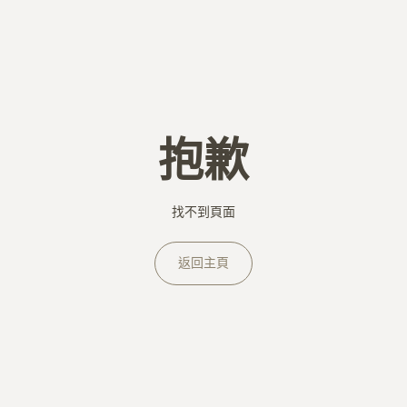
抱歉
找不到頁面
返回主頁