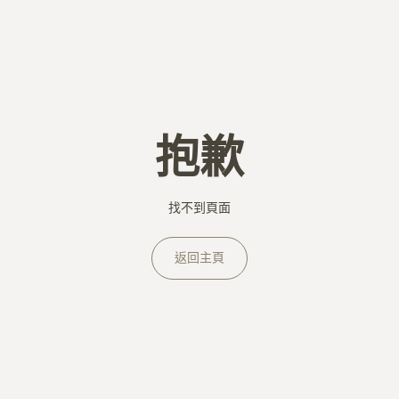
抱歉
找不到頁面
返回主頁