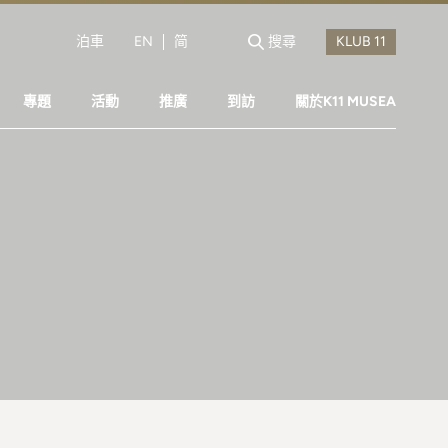
泊車
EN
简
搜尋
專題
活動
推廣
到訪
關於K11 MUSEA