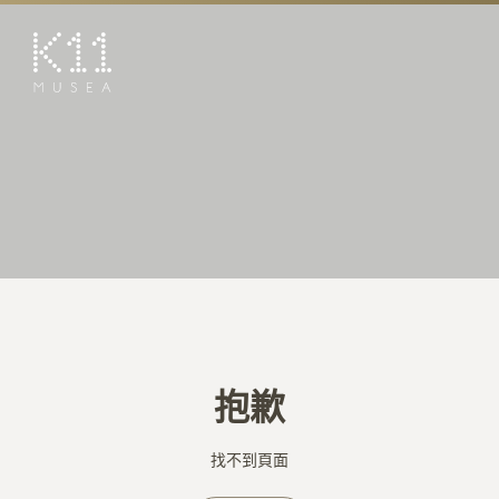
EN
简
藝術及文化
店鋪
美饌
活動
優惠及推廣
預訂K11 Experience
抱歉
到訪
專題
找不到頁面