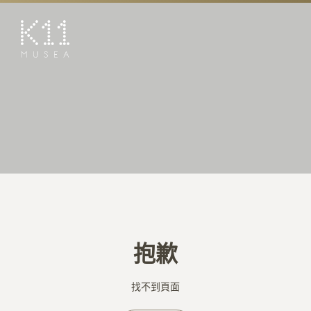
EN
简
藝術及文化
店鋪
美饌
活動
優惠及推廣
預訂K11 Experience
抱歉
到訪
專題
找不到頁面