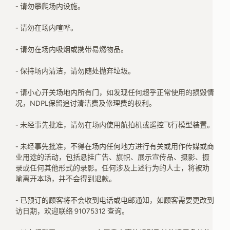
- 请勿攀爬场内设施。
- 请勿在场内喧哗。
- 请勿在场内吸烟或携带易燃物品。
- 保持场内清洁，请勿随处抛弃垃圾。
- 请小心开关场地内所有门，如发现任何超乎正常使用的损毁情
况，NDPL保留追讨清洁费及修理费的权利。
- 未经事先批准，请勿在场内使用航拍机或遥控飞行模型装置。
- 未经事先批准，不得在场内任何地方进行有关或用作传媒或商
业用途的活动，包括悬挂广告、旗帜、展示宣传品、摄影、摄
录或任何其他形式的录影。任何涉及上述行为的人士，将被劝
喻离开本场，并不会得到退款。
- 已预订的顾客将不会收到电话或电邮通知，如顾客需要更改到
访日期，欢迎联络 91075312 查询。