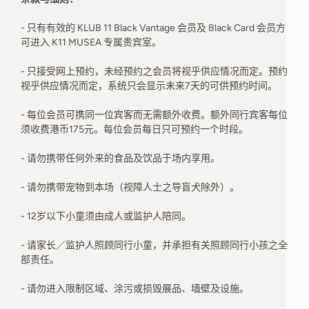
- 只有有效的 KLUB 11 Black Vantage 会员及 Black Card 会员方
可进入 K11 MUSEA 专属贵宾室。
- 只接受网上预约，未经预约之会员将视乎供应情况而定。预约
视乎供应情况而定，系统只会显示未来7天的可供预约时间。
- 每位会员可携同一位宾客而无需额外收费。额外同行宾客每位
须收费港币175元。每位会员每日只可预约一个时段。
- 请勿携带任何外来的食品及饮品于场内享用。
- 请勿携带宠物到本场（视障人士之导盲犬除外）。
- 12岁以下小童须由成人或监护人陪同。
- 请家长／监护人照顾同行小童，并承担有关照顾同行小孩之全
部责任。
- 请勿进入限制区域、涂污或损毁展品、墙壁及设施。