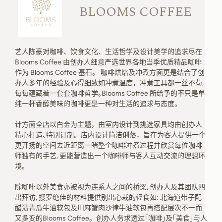
BLOOMS COFFEE
艺人陈豪对咖啡、饮食文化、生活哲学及设计美学的追求尽在
Blooms Coffee 由创办人细意严选世界各地当季优质精品咖啡
作为 Blooms Coffee 基石。 咖啡烘焙及冲煮方面更是结合了创
办人多年的经验及心得细致如冲煮温度，冲煮工具都一丝不苟,
每每蕴藏着一套套咖啡哲学｡Blooms Coffee 所给予的不只是单
纯一杯香醇美味的咖啡更是一种对生活的追求与态度。
计方面全店以白金为主题，由室内设计到挑选家具均由创办人
精心打造､特别订制。店内设计简洁俐落，旨在为客人提供一个
更开扬的空间去近距离一睹整个咖啡冲煮过程并欣赏每位咖啡
师独有的手艺, 更能营造出一个咖啡师与客人互动交流的理想环
境。
除咖啡以外美食亦被视为连系人之间的桥梁, 创办人及其团队四
出拜访, 搜罗绝佳的材料提供别出心栽的轻食如: 北海道带子配
醋渍青瓜牛油软包及川麻蟹肉沙律牛油软包再搭配层次不一而
又多变的Blooms Coffee。创办人务求透过｢咖啡｣及｢美食｣与人