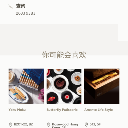
查询
2633 9383
你可能会喜欢
Yoku Moku
Butterfly Patisserie
Amante Life Style
B201-22, B2
Rosewood Hong
513, 5F
Kong, 2F