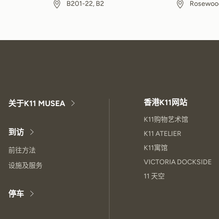
B201-22, B2
Rosewood
香港K11网站
关于K11 MUSEA
K11购物艺术馆
到访
K11 ATELIER
K11寓馆
前往方法
VICTORIA DOCKSIDE
设施及服务
11 天空
停车