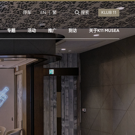
停车
EN
繁
搜索
专题
活动
推广
到访
关于K11 MUSEA