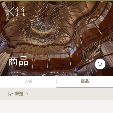
EN
简
藝術及文化
店鋪
美饌
活動
商品
優惠及推廣
預訂K11 Experience
商品
店鋪
到訪
篩選
專題