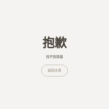
抱歉
找不到頁面
返回主頁