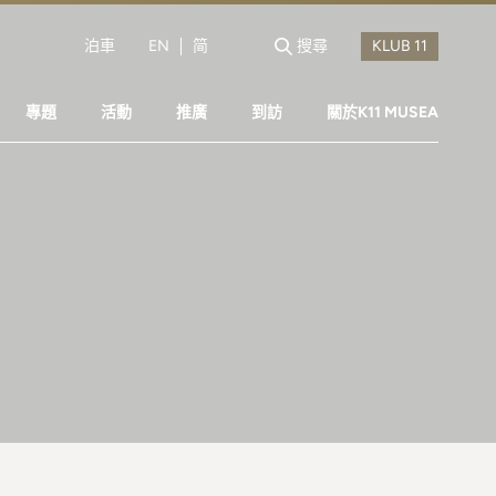
泊車
EN
简
搜尋
專題
活動
推廣
到訪
關於K11 MUSEA