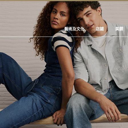
藝術及文化
店鋪
美饌