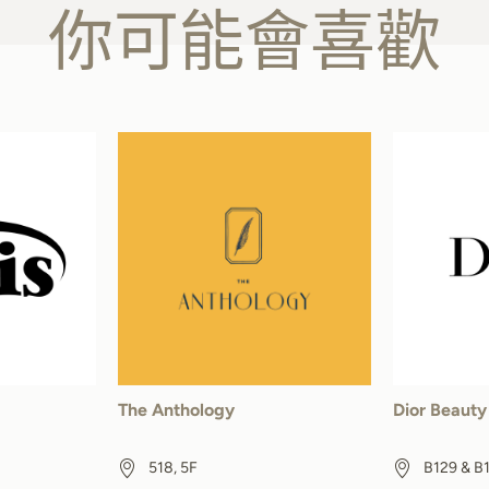
你可能會喜歡
The Anthology
Dior Beauty
518, 5F
B129 & B1