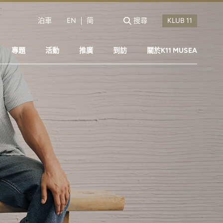
泊車
EN
简
搜尋
專題
活動
推廣
到訪
關於K11 MUSEA