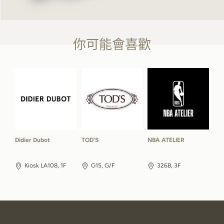
你可能會喜歡
Didier Dubot
TOD'S
NBA ATELIER
Kiosk LA108, 1F
G15, G/F
326B, 3F