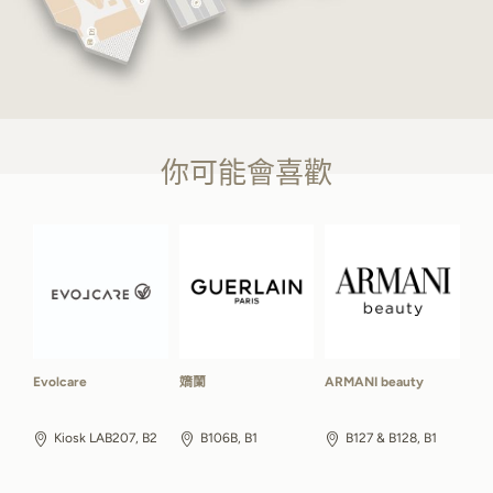
你可能會喜歡
Evolcare
嬌蘭
ARMANI beauty
Kiosk LAB207, B2
B106B, B1
B127 & B128, B1