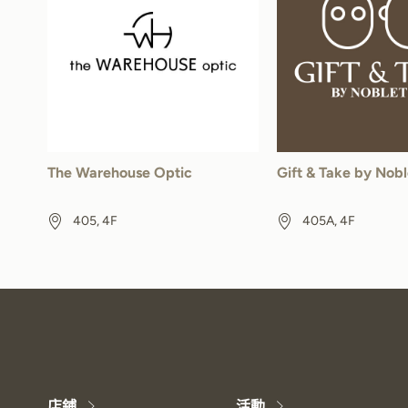
The Warehouse Optic
Gift & Take by Nob
405, 4F
405A, 4F
店鋪
活動