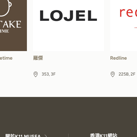
letime
羅傑
Redline
353, 3F
225B, 2F
香港K11網站
關於K11 MUSEA