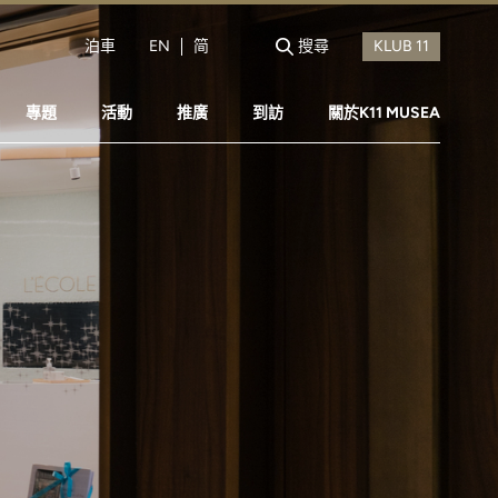
泊車
EN
简
搜尋
專題
活動
推廣
到訪
關於K11 MUSEA