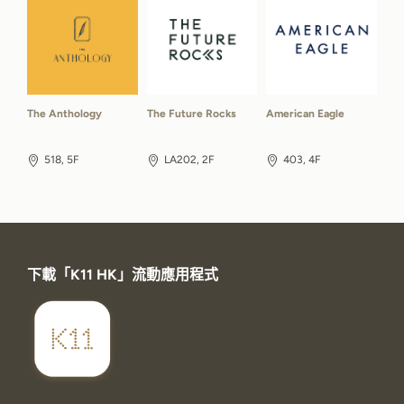
The Anthology
The Future Rocks
American Eagle
518, 5F
LA202, 2F
403, 4F
下載「K11 HK」流動應用程式