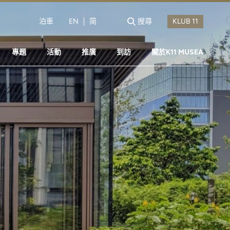
泊車
EN
简
搜尋
專題
活動
推廣
到訪
關於K11 MUSEA