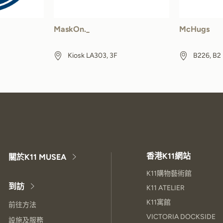
MaskOn._
McHugs
Kiosk LA303, 3F
B226, B2
香港K11網站
關於K11 MUSEA
K11購物藝術館
到訪
K11 ATELIER
K11寓館
前往方法
VICTORIA DOCKSIDE
設施及服務