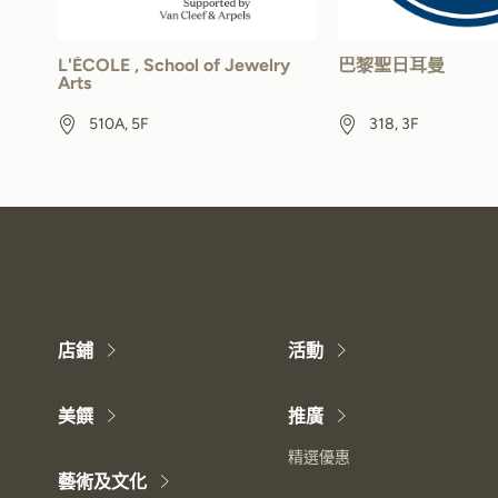
L'ÉCOLE , School of Jewelry
巴黎聖日耳曼
Arts
510A, 5F
318, 3F
店鋪
活動
美饌
推廣
精選優惠
藝術及文化