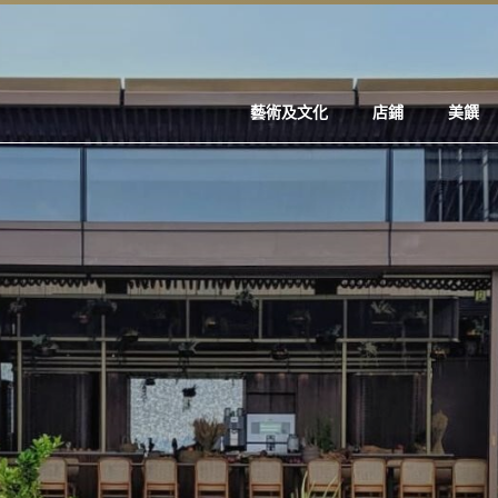
藝術及文化
店鋪
美饌