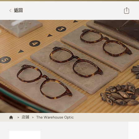
返回
店鋪
The Warehouse Optic