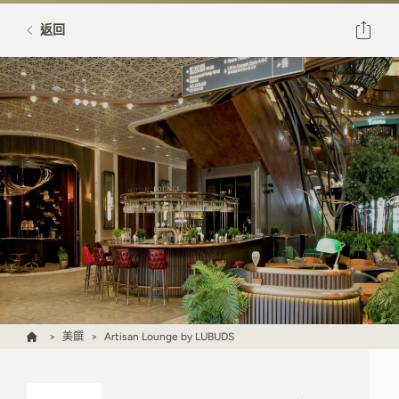
返回
美饌
Artisan Lounge by LUBUDS